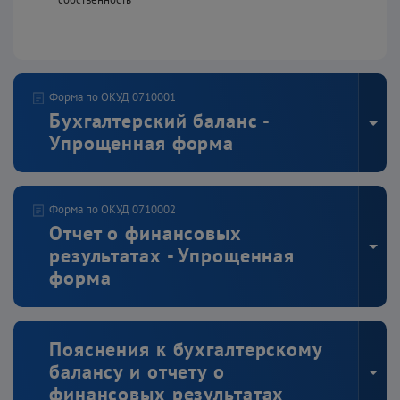
Форма по ОКУД 0710001
Бухгалтерский баланс -
Упрощенная форма
Ед. измерения: тыс. ₽
Форма по ОКУД 0710002
Отчет о финансовых
Актив
результатах - Упрощенная
Наименование показателя
Код
На 31.12.202
форма
1210
Запасы
Ед. измерения: тыс. ₽
Пояснения к бухгалтерскому
1250
17
Денежные 
-74,6
средства и 
балансу и отчету о
Наименование показателя
Код
За 202
денежные 
финансовых результатах
эквиваленты