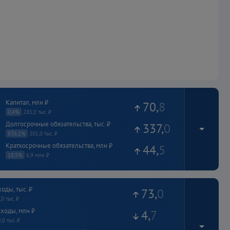
Капитал, млн ₽
70
,
8
0,4%
285,0 тыс. ₽
Долгосрочные обязательства, тыс. ₽
337
,
0
836,1%
301,0 тыс. ₽
Краткосрочные обязательства, млн ₽
44
,
5
18,5%
6,9 млн ₽
Ед. измерения: тыс. ₽
оды, тыс. ₽
73
,
0
,0 тыс. ₽
ходы, млн ₽
4
,
7
,0 тыс. ₽
На 31.12.2024
На 31.12.2023