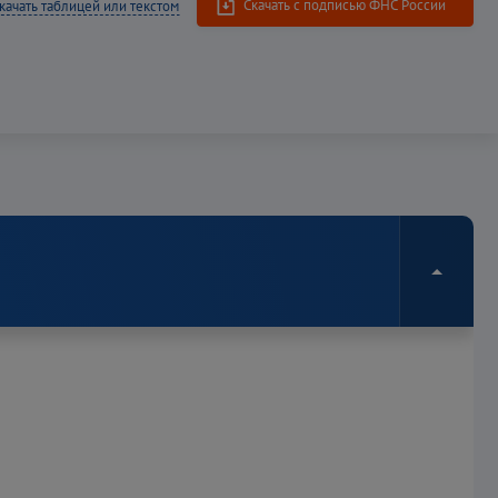
Скачать c подписью ФНС России
качать таблицей или текстом