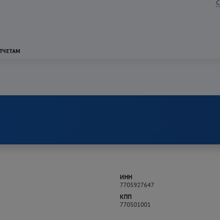
С
ОТЧЕТАМ
ИНН
7705927647
КПП
770501001