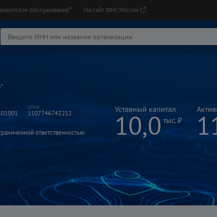
онентское обслуживание
На сайт ФНС России
"
Уставный капитал
Акти
501001
1107746742212
10,0
1
тыс. ₽
граниченной ответственностью
с