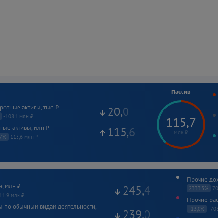
Пассив
отные активы, тыс. ₽
20
,
0
-108,1 млн ₽
115,7
ные активы, млн ₽
115
,
6
млн ₽
,7%
115,6 млн ₽
Прочие дох
, млн ₽
245
,
4
2333,3%
70
11,9 млн ₽
Прочие рас
ы по обычным видам деятельности,
-13,0%
-708
239
,
0
Код
На 31.12.2025