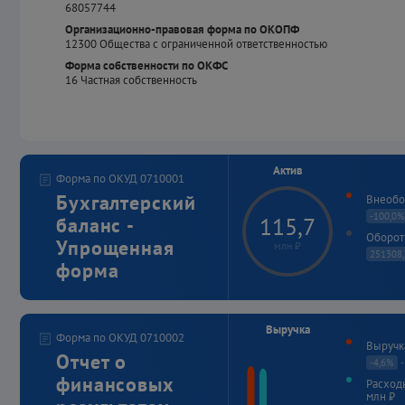
68057744
Организационно-правовая форма по ОКОПФ
12300
Общества с ограниченной ответственностью
Форма собственности по ОКФС
16
Частная собственность
Актив
Форма по ОКУД 0710001
Бухгалтерский
Внеобор
-100,0%
115,7
баланс -
Оборот
Упрощенная
млн ₽
251308
форма
Выручка
Форма по ОКУД 0710002
Выручка
Отчет о
Актив
-4,6%
-
финансовых
Расход
Наименование показателя
млн ₽