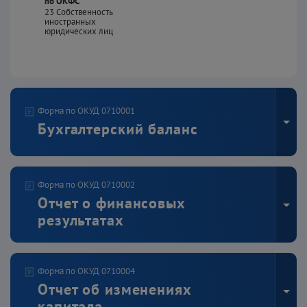
по ОКФС
23
Собственность
иностранных
юридических лиц
Форма по ОКУД 0710001
Бухгалтерский баланс
Ед. измерения: тыс. ₽
Форма по ОКУД 0710002
Отчет о финансовых
Актив
результатах
Наименование показателя
Код
На 31.12.202
Ед. измерения: тыс. ₽
I. Внеоборотные активы
Форма по ОКУД 0710004
Отчет об изменениях
Наименование показателя
Код
За 202
капитала