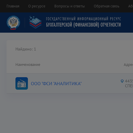
Главная
О ресурсе
Вопросы и ответы
Обратная связь
Аб
Найдено:
1
Наименование
Адре
443
ООО "ФСИ "АНАЛИТИКА"
СПЕ