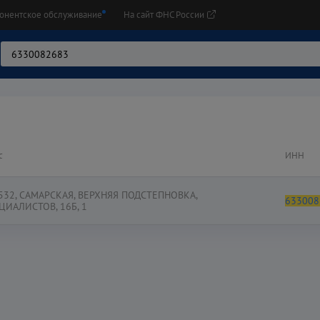
онентское обслуживание
На сайт ФНС России
с
ИНН
532
,
САМАРСКАЯ
,
ВЕРХНЯЯ ПОДСТЕПНОВКА
,
633008
ЦИАЛИСТОВ
,
16Б
,
1