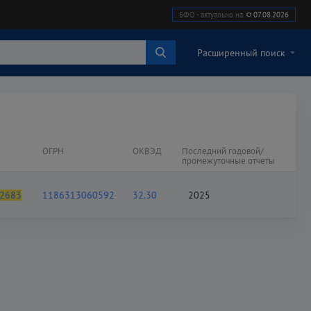
БФО - актуально на
07.08.2026
Расширенный поиск
ОГРН
ОКВЭД
Последний годовой/
промежуточные отчеты
2683
1186313060592
32.30
2025